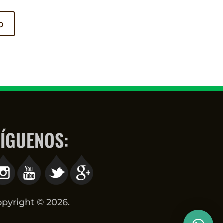
×
Hola!
Haz clic para chatear vía WhatsApp.
ÍGUENOS:
Soporte
Pilar
Gomez
pyright © 2026.