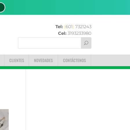
Tel:
(
601
)
7321243
Cel:
3193233980
CLIENTES
NOVEDADES
CONTÁCTENOS