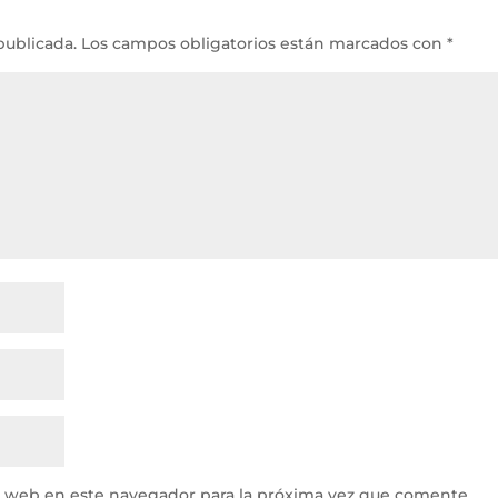
publicada.
Los campos obligatorios están marcados con
*
y web en este navegador para la próxima vez que comente.