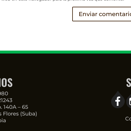
NOS
S
3980
21243
o. 140A – 65
 Flores (Suba)
Co
bia