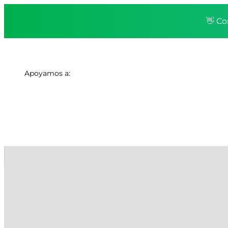
👋 Co
Apoyamos a: