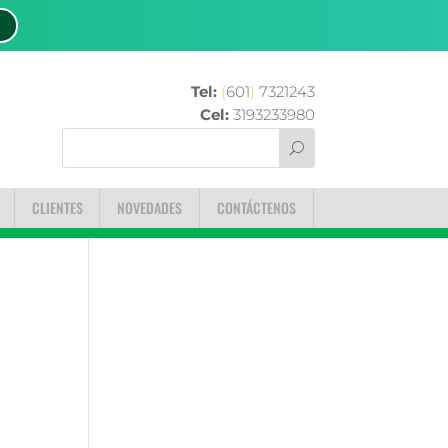
Tel:
(
601
)
7321243
Cel:
3193233980
CLIENTES
NOVEDADES
CONTÁCTENOS