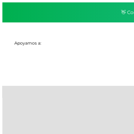
👋 Co
Apoyamos a: