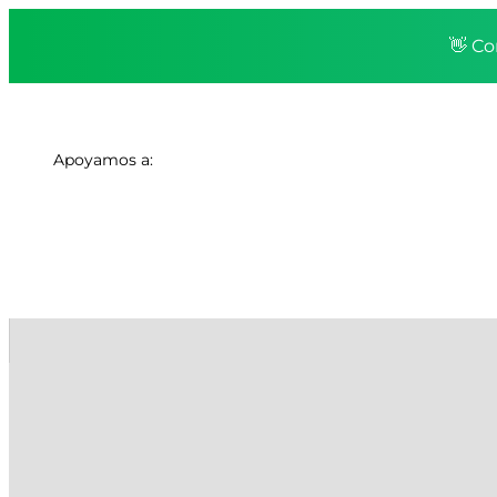
👋 Co
Apoyamos a: