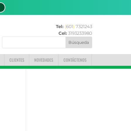
Tel:
(
601
)
7321243
Cel:
3193233980
CLIENTES
NOVEDADES
CONTÁCTENOS