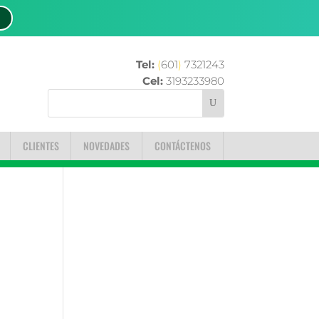
Tel:
(
601
)
7321243
Cel:
3193233980
CLIENTES
NOVEDADES
CONTÁCTENOS