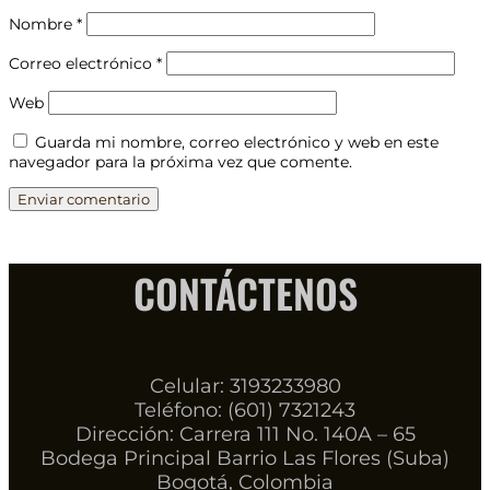
Nombre
*
Correo electrónico
*
Web
Guarda mi nombre, correo electrónico y web en este
navegador para la próxima vez que comente.
CONTÁCTENOS
Celular: 3193233980
Teléfono: (601) 7321243
Dirección: Carrera 111 No. 140A – 65
Bodega Principal Barrio Las Flores (Suba)
Bogotá, Colombia