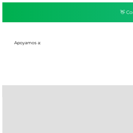
👋 Co
Apoyamos a: