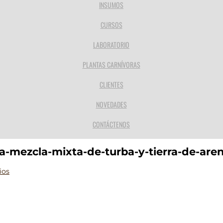
INSUMOS
CURSOS
LABORATORIO
PLANTAS CARNÍVORAS
CLIENTES
NOVEDADES
CONTÁCTENOS
a-mezcla-mixta-de-turba-y-tierra-de-are
ios