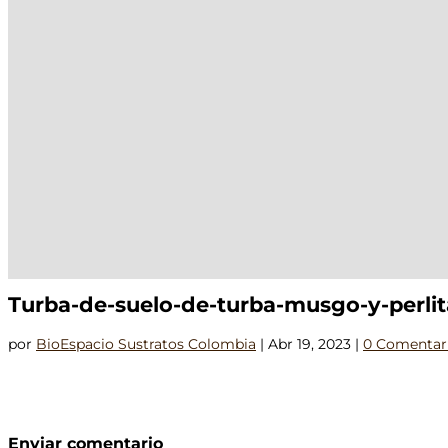
Turba-de-suelo-de-turba-musgo-y-perlit
por
BioEspacio Sustratos Colombia
|
Abr 19, 2023
|
0 Comentar
Enviar comentario