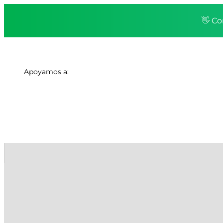
👋 Co
Apoyamos a: