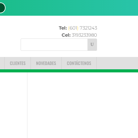
Tel:
(
601
)
7321243
Cel:
3193233980
CLIENTES
NOVEDADES
CONTÁCTENOS