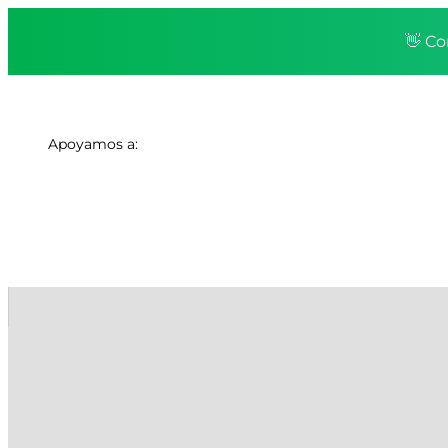
👋 Co
Apoyamos a: