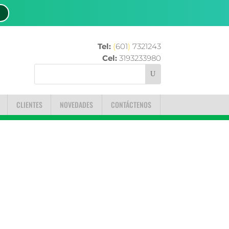
Tel:
(
601
)
7321243
Cel:
3193233980
CLIENTES
NOVEDADES
CONTÁCTENOS