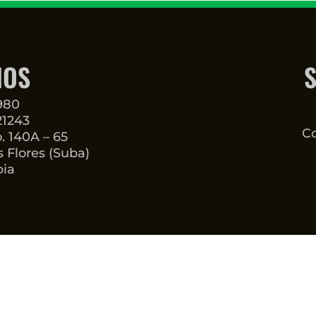
NOS
S
3980
21243
Co
o. 140A – 65
 Flores (Suba)
bia