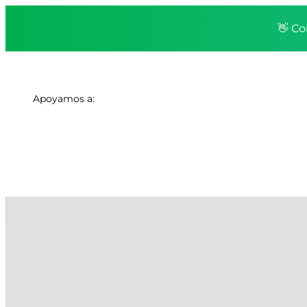
👋 Co
Apoyamos a: